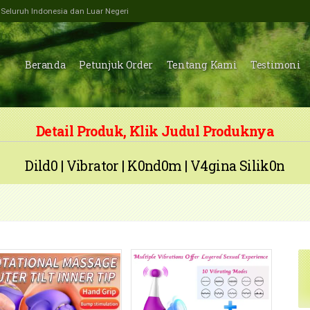
e Seluruh Indonesia dan Luar Negeri
Beranda
Petunjuk Order
Tentang Kami
Testimoni
Detail Produk, Klik Judul Produknya
Dild0
|
Vibrator
|
K0nd0m
|
V4gina Silik0n
tps://dabellayer.com/wp-
https://dabellayer.com/wp-
ntent/uploads/2025/04/VID_20250404215319.mp4
content/uploads/2025/04/YouCut_2