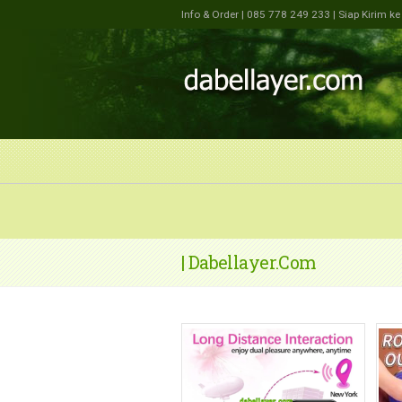
Info & Order
| 085 778 249 233
| Siap Kirim k
| Dabellayer.com
https://dabellayer.com/wp-
ht
content/uploads/2025/07/VID-
co
20250710-