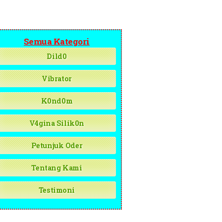
Semua Kategori
Dild0
Vibrator
K0nd0m
V4gina Silik0n
Petunjuk Oder
Tentang Kami
Testimoni