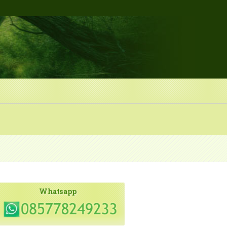
Whatsapp
0250406_113358478.mp4