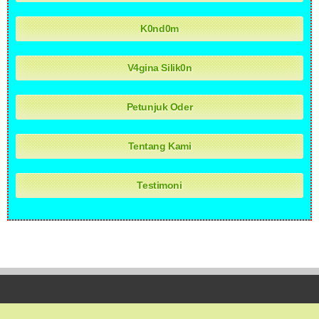
K0nd0m
V4gina Silik0n
Petunjuk Oder
Tentang Kami
Testimoni