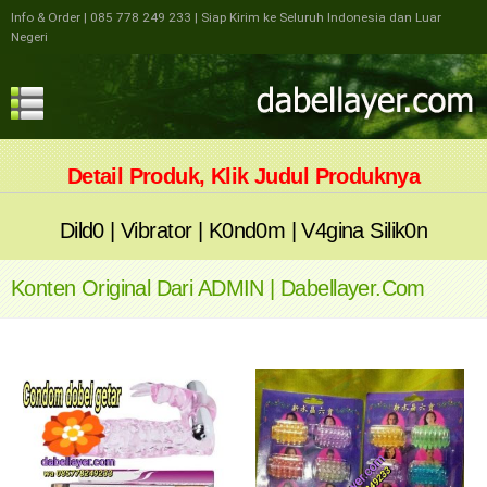
Info & Order
| 085 778 249 233
| Siap Kirim ke Seluruh Indonesia dan Luar
Negeri
Detail Produk, Klik Judul Produknya
Dild0
|
Vibrator
|
K0nd0m
|
V4gina Silik0n
Konten Original Dari
ADMIN
| Dabellayer.com
Penulis:
Admin
Spesifikasi
Spesifikasi
Getar
Isi