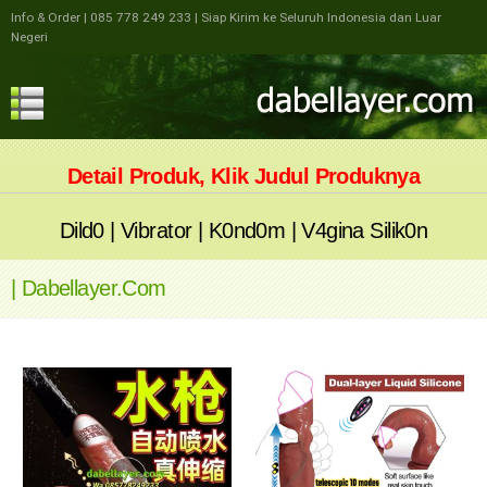
Info & Order
| 085 778 249 233
| Siap Kirim ke Seluruh Indonesia dan Luar
Negeri
Detail Produk, Klik Judul Produknya
Dild0
|
Vibrator
|
K0nd0m
|
V4gina Silik0n
| Dabellayer.com
https://dabellayer.com/wp-
https://dabellayer.com/wp-
content/uploads/2024/10/YouCut_20241029_092701506.mp4
content/uploads/2024/12/YouCut_2
Spesifikasi
Spesifikasi