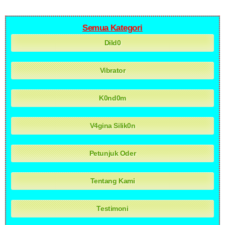
tidak
Remot
menimbulkan
Semua Kategori
iritasi
pada
Dild0
Via
kulit
cas
usb.
Vibrator
bahan
K0nd0m
siIikon
halus
lembut
V4gina Silik0n
nyaman
saat
pemakaian
Petunjuk Oder
tidak
menimbulkan
iritasi
Tentang Kami
pada
kulit
Testimoni