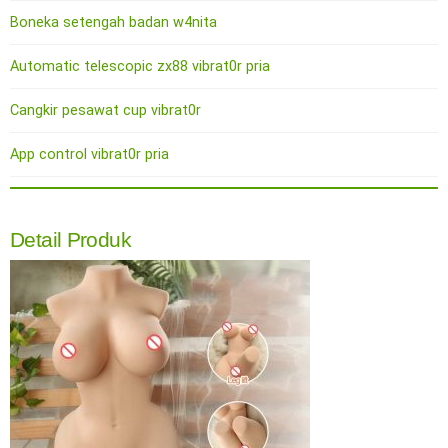
Boneka setengah badan w4nita
Automatic telescopic zx88 vibrat0r pria
Cangkir pesawat cup vibrat0r
App control vibrat0r pria
Detail Produk