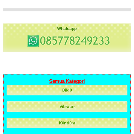
Whatsapp
Semua Kategori
Dild0
Vibrator
K0nd0m