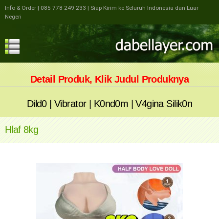
Info & Order
| 085 778 249 233
| Siap Kirim ke Seluruh Indonesia dan Luar
Negeri
Detail Produk, Klik Judul Produknya
Dild0
|
Vibrator
|
K0nd0m
|
V4gina Silik0n
Hlaf 8kg