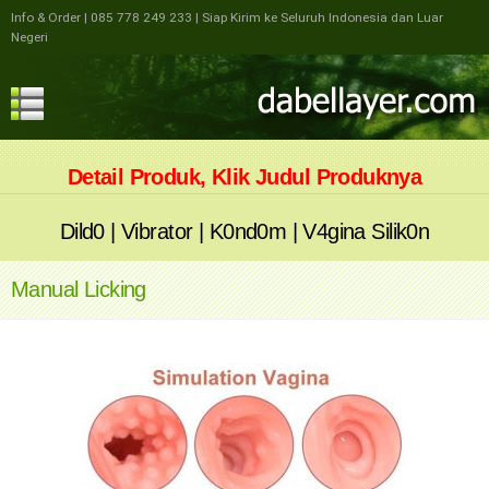
Info & Order
| 085 778 249 233
| Siap Kirim ke Seluruh Indonesia dan Luar
Negeri
Detail Produk, Klik Judul Produknya
Dild0
|
Vibrator
|
K0nd0m
|
V4gina Silik0n
Manual Licking