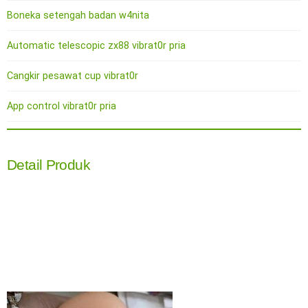
Boneka setengah badan w4nita
Automatic telescopic zx88 vibrat0r pria
Cangkir pesawat cup vibrat0r
App control vibrat0r pria
Detail Produk