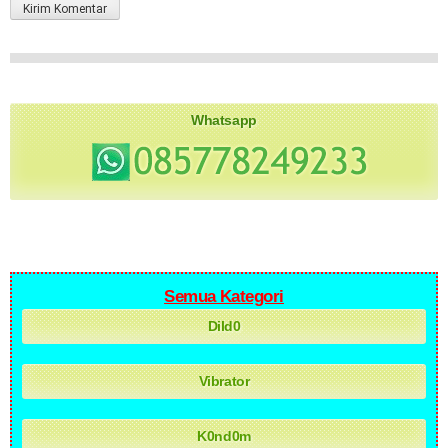
Whatsapp
Semua Kategori
Dild0
Vibrator
K0nd0m