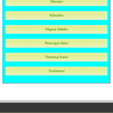
Vibrator
K0nd0m
V4gina Silik0n
Petunjuk Oder
Tentang Kami
Testimoni