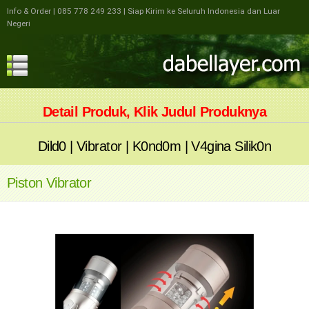
Info & Order
| 085 778 249 233
| Siap Kirim ke Seluruh Indonesia dan Luar
Negeri
Detail Produk, Klik Judul Produknya
Dild0
|
Vibrator
|
K0nd0m
|
V4gina Silik0n
Piston Vibrator