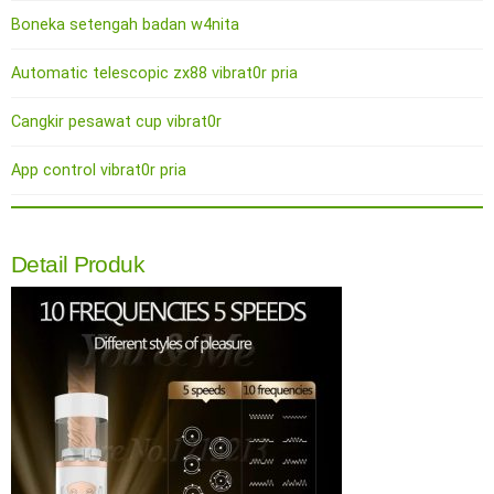
Boneka setengah badan w4nita
Automatic telescopic zx88 vibrat0r pria
Cangkir pesawat cup vibrat0r
App control vibrat0r pria
Detail Produk