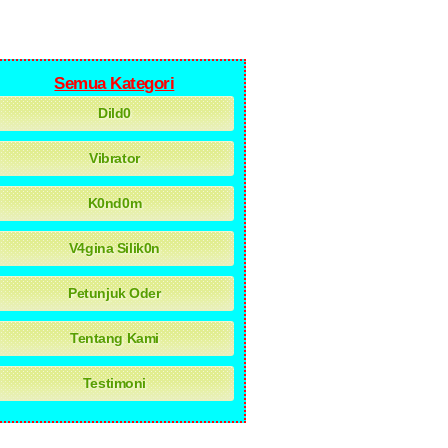
Semua Kategori
Dild0
Vibrator
K0nd0m
V4gina Silik0n
Petunjuk Oder
Tentang Kami
Testimoni