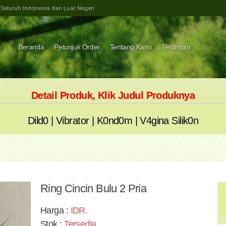
e Seluruh Indonesia dan Luar Negeri
Beranda
Petunjuk Order
Tentang Kami
Testimoni
Detail Produk, Klik Judul Produknya
Dild0
|
Vibrator
|
K0nd0m
|
V4gina Silik0n
Ring Cincin Bulu 2 Pria
Harga :
IDR
.
Stok :
Tersedia