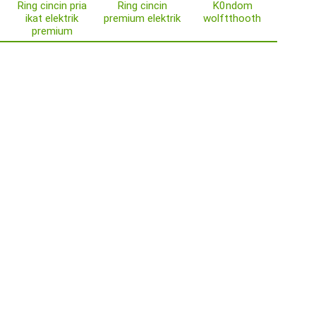
Ring cincin pria
Ring cincin
K0ndom
ikat elektrik
premium elektrik
wolftthooth
premium