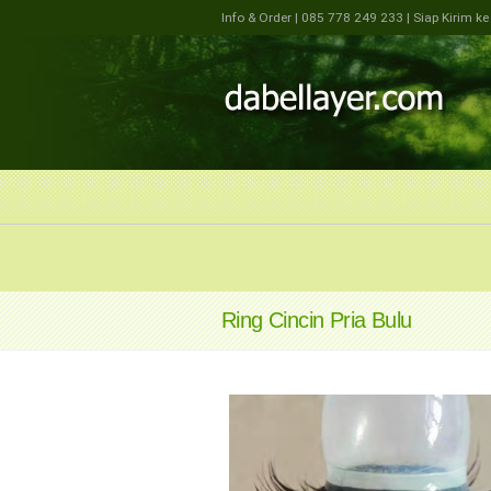
Info & Order
| 085 778 249 233
| Siap Kirim k
Ring Cincin Pria Bulu