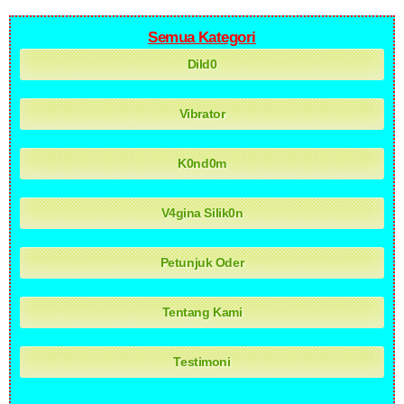
Semua Kategori
Dild0
Vibrator
K0nd0m
V4gina Silik0n
Petunjuk Oder
Tentang Kami
Testimoni