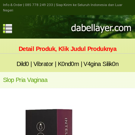
Info & Order
| 085 778 249 233
| Siap Kirim ke Seluruh Indonesia dan Luar
Negeri
Detail Produk, Klik Judul Produknya
Dild0
|
Vibrator
|
K0nd0m
|
V4gina Silik0n
Slop Pria Vaginaa