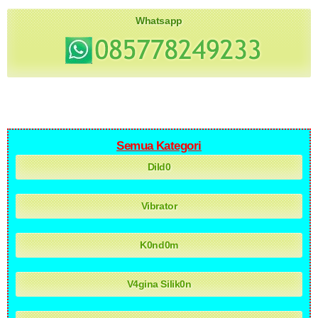
Whatsapp
Semua Kategori
Dild0
Vibrator
K0nd0m
V4gina Silik0n