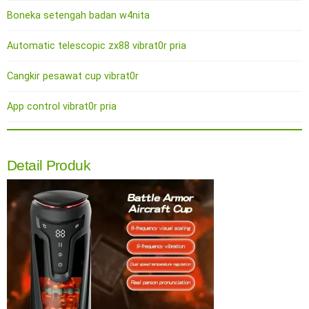
Boneka setengah badan w4nita
Automatic telescopic zx88 vibrat0r pria
Cangkir pesawat cup vibrat0r
App control vibrat0r pria
Detail Produk