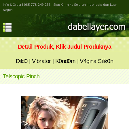
Info & Order
| 085 778 249 233
| Siap Kirim ke Seluruh Indonesia dan Luar
Negeri
Detail Produk, Klik Judul Produknya
Dild0
|
Vibrator
|
K0nd0m
|
V4gina Silik0n
Telscopic Pinch