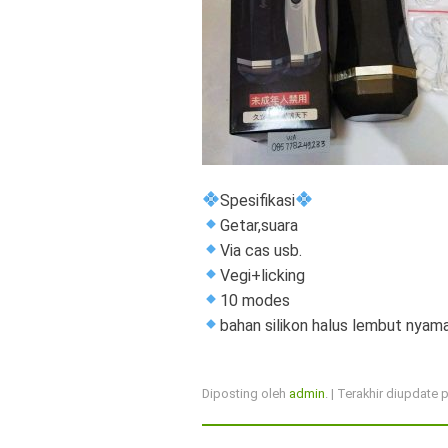
Spesifikasi
Getar,suara
Via cas usb.
Vegi+licking
10 modes
bahan silikon halus lembut nyama
Diposting oleh
admin
. | Terakhir diupdate