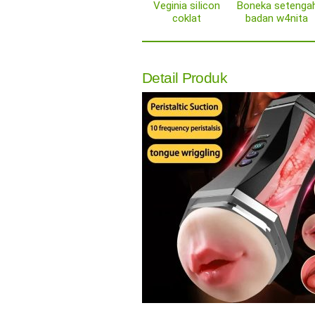
Veginia siIicon
Boneka setenga
coklat
badan w4nita
Detail Produk