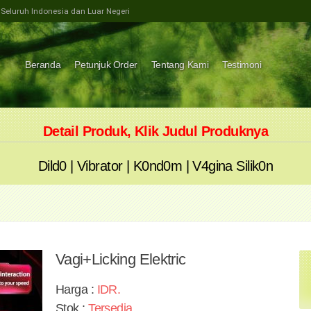
e Seluruh Indonesia dan Luar Negeri
Beranda
Petunjuk Order
Tentang Kami
Testimoni
Detail Produk, Klik Judul Produknya
Dild0
|
Vibrator
|
K0nd0m
|
V4gina Silik0n
Vagi+licking Elektric
Harga :
IDR
.
Stok :
Tersedia