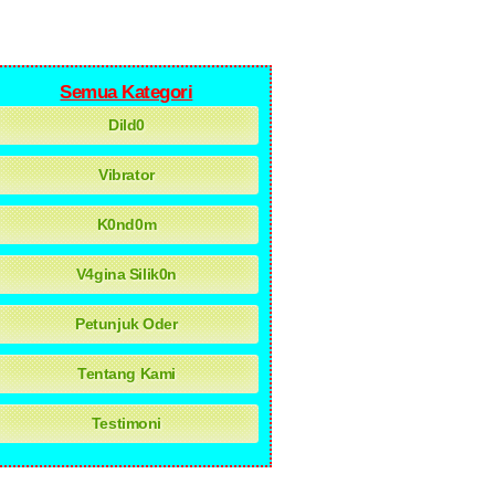
Semua Kategori
Dild0
Vibrator
K0nd0m
V4gina Silik0n
Petunjuk Oder
Tentang Kami
Testimoni