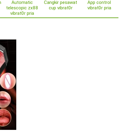
h
Automatic
Cangkir pesawat
App control
telescopic zx88
cup vibrat0r
vibrat0r pria
vibrat0r pria