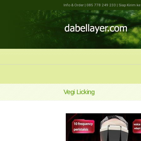
Info & Order
| 085 778 249 233
| Siap Kirim k
Vegi Licking