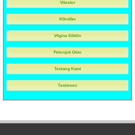
Vibrator
K0nd0m
V4gina Silik0n
Petunjuk Oder
Tentang Kami
Testimoni