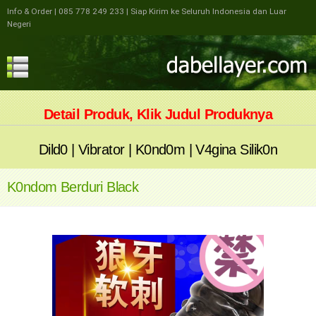
Info & Order
| 085 778 249 233
| Siap Kirim ke Seluruh Indonesia dan Luar
Negeri
Detail Produk, Klik Judul Produknya
Dild0
|
Vibrator
|
K0nd0m
|
V4gina Silik0n
K0ndom Berduri Black