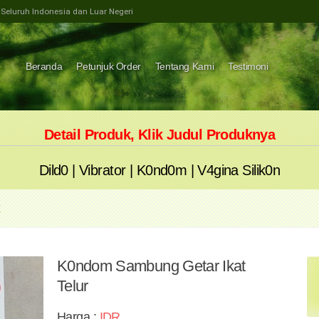
e Seluruh Indonesia dan Luar Negeri
Beranda
Petunjuk Order
Tentang Kami
Testimoni
Detail Produk, Klik Judul Produknya
Dild0
|
Vibrator
|
K0nd0m
|
V4gina Silik0n
t
K0ndom Sambung Getar Ikat
Telur
Harga :
IDR
.