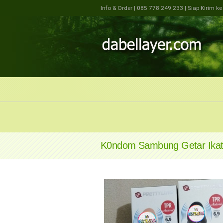
Info & Order
| 085 778 249 233
| Siap Kirim k
K0ndom Sambung Getar Ika