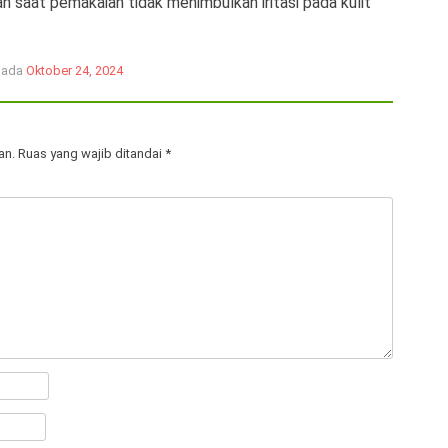
n saat pemakaian tidak menimbulkan iritasi pada kulit
 pada
Oktober 24, 2024
an.
Ruas yang wajib ditandai
*