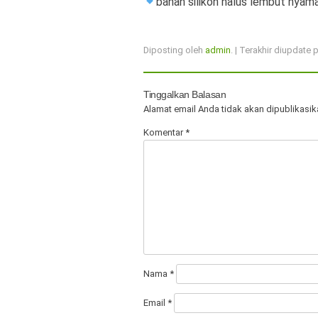
bahan silikon halus lembut nyama
Diposting oleh
admin
. | Terakhir diupdate
Tinggalkan Balasan
Alamat email Anda tidak akan dipublikasik
Komentar
*
Nama
*
Email
*