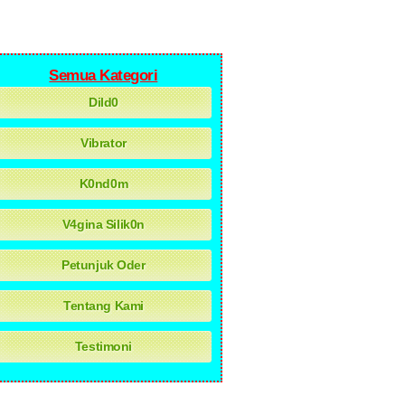
Semua Kategori
Dild0
Vibrator
K0nd0m
V4gina Silik0n
Petunjuk Oder
Tentang Kami
Testimoni