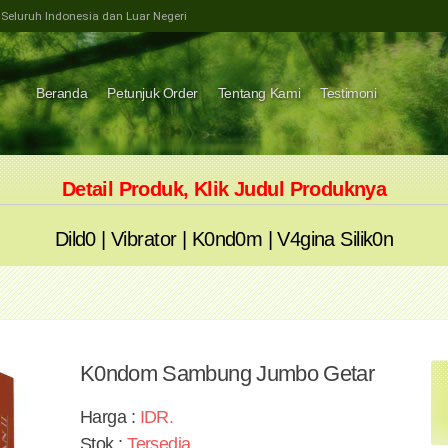
e Seluruh Indonesia dan Luar Negeri
Beranda
Petunjuk Order
Tentang Kami
Testimoni
Detail Produk, Klik Judul Produknya
Dild0
|
Vibrator
|
K0nd0m
|
V4gina Silik0n
K0ndom Sambung Jumbo Getar
Harga :
IDR
.
Stok :
Tersedia