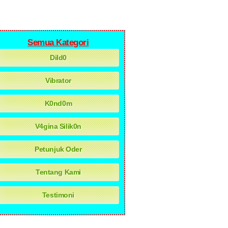
Semua Kategori
Dild0
Vibrator
K0nd0m
V4gina Silik0n
Petunjuk Oder
Tentang Kami
Testimoni