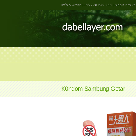
Info & Order
| 085 778 249 233
| Siap Kirim k
K0ndom Sambung Getar