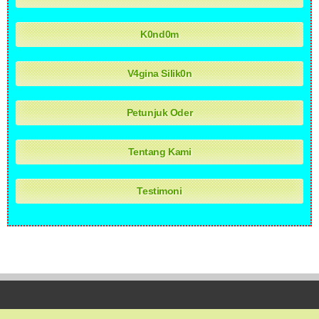
K0nd0m
V4gina Silik0n
Petunjuk Oder
Tentang Kami
Testimoni