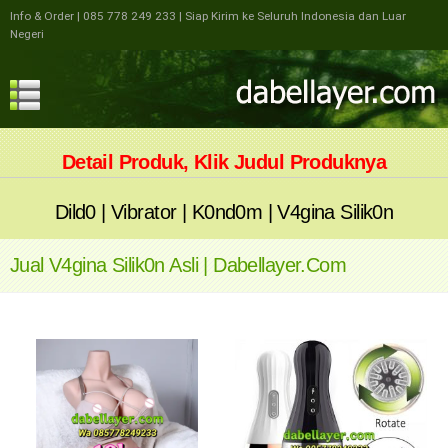
Info & Order
| 085 778 249 233
| Siap Kirim ke Seluruh Indonesia dan Luar
Negeri
Detail Produk, Klik Judul Produknya
Dild0
|
Vibrator
|
K0nd0m
|
V4gina Silik0n
Jual V4gina Silik0n Asli | Dabellayer.com
V4gina
Silik0n
Spesifikasi
Spesifikasi