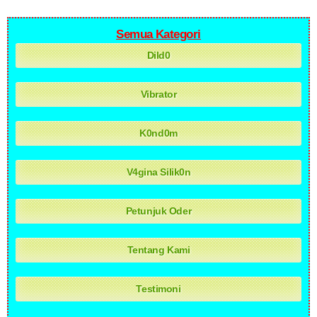
Semua Kategori
Dild0
Vibrator
K0nd0m
V4gina Silik0n
Petunjuk Oder
Tentang Kami
Testimoni