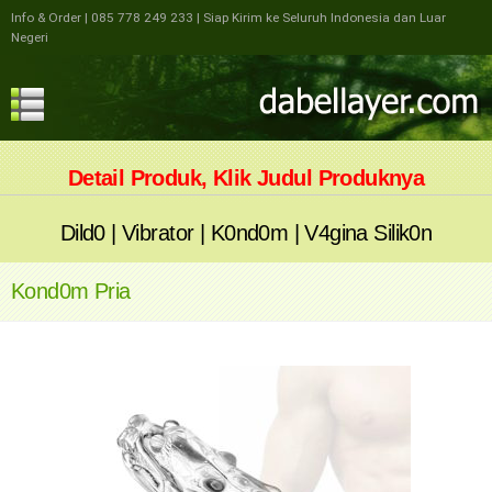
Info & Order
| 085 778 249 233
| Siap Kirim ke Seluruh Indonesia dan Luar
Negeri
Detail Produk, Klik Judul Produknya
Dild0
|
Vibrator
|
K0nd0m
|
V4gina Silik0n
Kond0m Pria