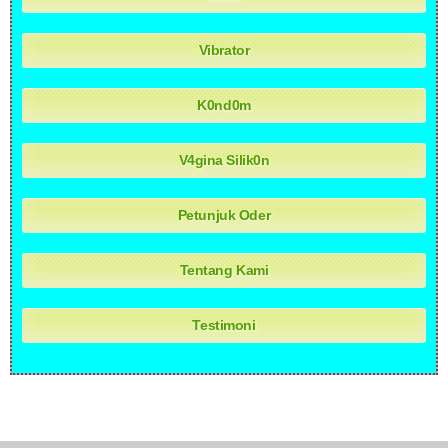
Vibrator
K0nd0m
V4gina Silik0n
Petunjuk Oder
Tentang Kami
Testimoni