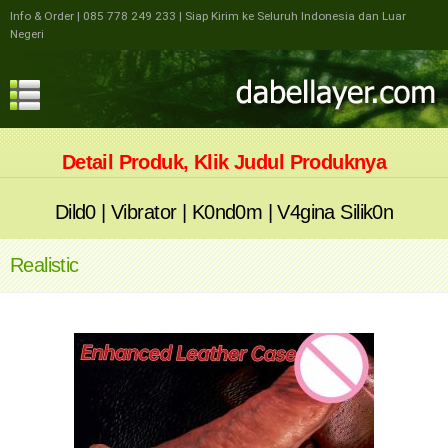
Info & Order
| 085 778 249 233
| Siap Kirim ke Seluruh Indonesia dan Luar
Negeri
Detail Produk, Klik Judul Produknya
Dild0
|
Vibrator
|
K0nd0m
|
V4gina Silik0n
Realistic